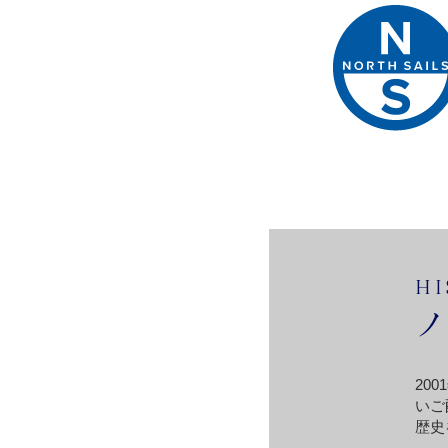
HI
ノ
20
いご
歴史