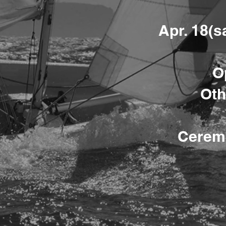
Apr. 18(s
O
Oth
Ceremo