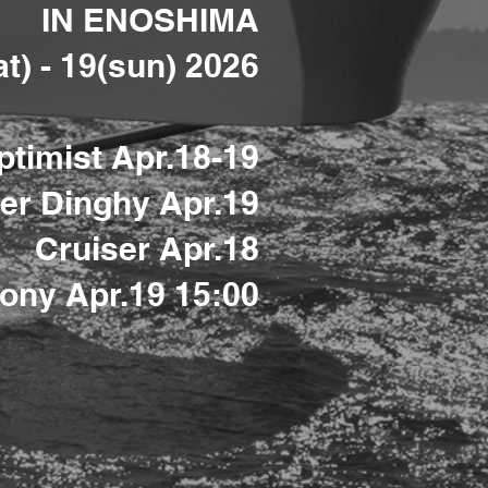
IN ENOSHIMA
at) - 19(sun) 2026
ptimist Apr.18-19
er Dinghy Apr.19
Cruiser Apr.18
ny Apr.19 15:00