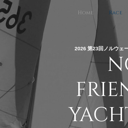
Home
Race
2026 第23回ノル
N
FRIE
YACH