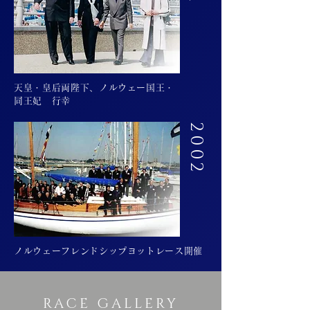
天皇・皇后両陛下、ノルウェー国王・
同王妃 行幸
2002
ノルウェーフレンドシップヨットレース開催
RACE GALLERY